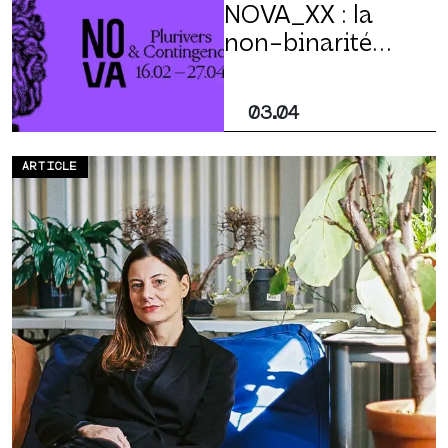
NOVA_XX : la
non-binarité
permet
d’explorer de
03.04
nouveaux
territoires
ARTICLE
artistiques