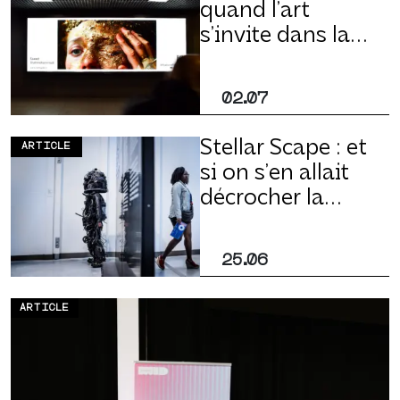
quand l’art
s’invite dans la
ville
02.07
Stellar Scape : et
ARTICLE
si on s’en allait
décrocher la
Lune ?
25.06
ARTICLE