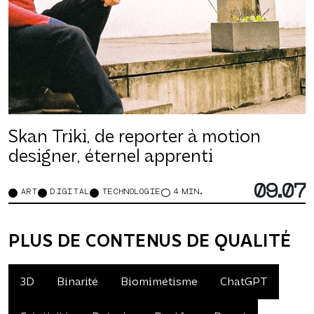
Skan Triki, de reporter à motion
designer, éternel apprenti
09.07
ART
DIGITAL
TECHNOLOGIE
4 MIN.
PLUS DE CONTENUS DE QUALITÉ
3D
Binarité
Biomimétisme
ChatGPT