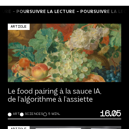
RE LA LECTURE -
POURSUIVRE LA LECTURE -
POURSUIV
ARTICLE
Le food pairing à la sauce IA,
de l’algorithme à l’assiette
16.05
ART
SCIENCES
5 MIN.