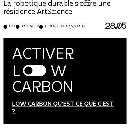
La robotique durable s’offre une
résidence ArtScience
28.05
ART
SCIENCES
TECHNOLOGIE
5 MIN.
ACTIVER
L
W
CARBON
LOW CARBON QU’EST CE QUE C’EST
?