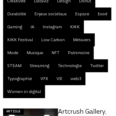
Créativité
Dataviz
Design
Donut
Durabilité
Enjeux sociétaux
Espace
food
Gaming
IA
Instagram
KIKK
KIKK Festival
Low Carbon
Métavers
Mode
Musique
NFT
Patrimoine
STEAM
Streaming
Technologie
Twitter
Typographie
VFX
VR
web3
Women in digital
Artcrush Gallery,
ARTICLE