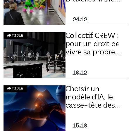
millions de mille
accords
24.12
Collectif CREW :
ARTICLE
pour un droit de
vivre sa propre
virtualité
10.12
Choisir un
ARTICLE
modèle d’IA, le
casse-tête des
artistes (2/2)
15.10