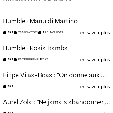
Humble · Manu di Martino
en savoir plus
ART
INNOVATION
TECHNOLOGIE
Humble · Rokia Bamba
en savoir plus
ART
ENTREPRENEURIAT
Filipe Vilas-Boas : “On donne aux machines un accès au savoir”
en savoir plus
ART
Aurel Zola : “Ne jamais abandonner, même s’il y a des obstacles”