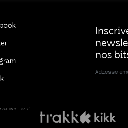
book
Inscriv
newsle
ter
nos bit
agram
ok
ARATION VIE PRIVÉE