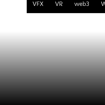
VFX
VR
web3
W