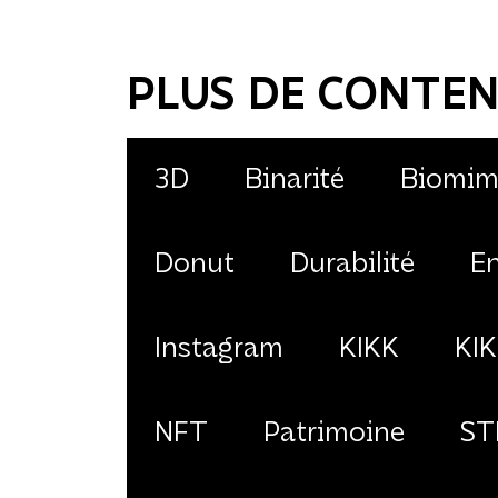
PLUS DE CONTEN
3D
Binarité
Biomim
Donut
Durabilité
En
Instagram
KIKK
KIK
NFT
Patrimoine
ST