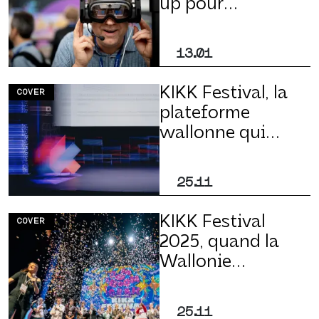
up pour
Stereopsia qui
propulse
13.01
l’écosystème XR
belge sur la
KIKK Festival, la
COVER
scène mondiale
plateforme
wallonne qui
électrise
l’innovation
25.11
digitale
internationale
KIKK Festival
COVER
2025, quand la
Wallonie
rayonne dans la
galaxie créative
25.11