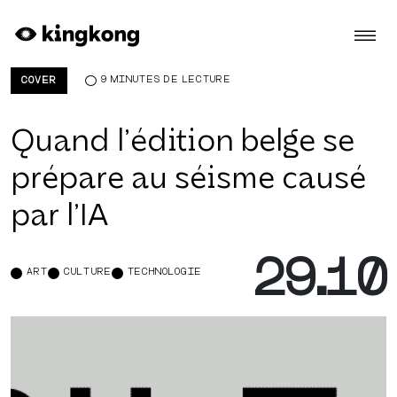
Skip to main content
9 MINUTES DE LECTURE
COVER
Quand l’édition belge se
prépare au séisme causé
par l’IA
29.10
ART
CULTURE
TECHNOLOGIE