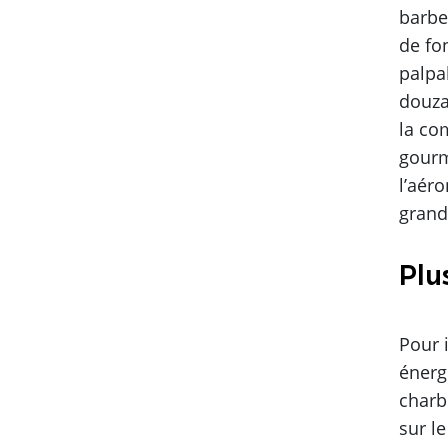
barbe
de fo
palpa
douza
la co
gourm
l’aér
grand
Plu
Pour i
énerg
charb
sur l