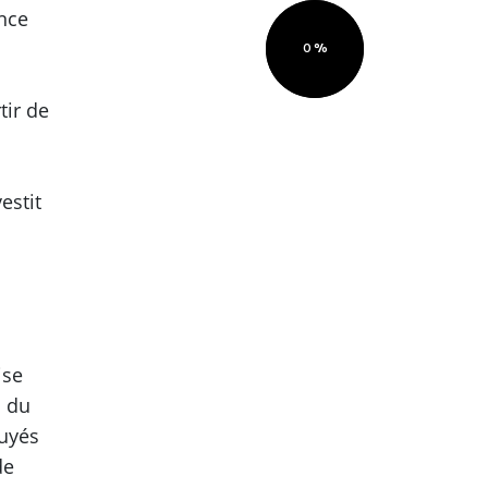
ance
0
tir de
estit
ise
s du
puyés
de