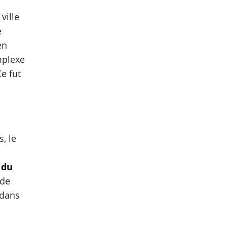
ville
e
en
mplexe
e fut
e
, le
 du
 de
 dans