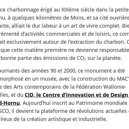
, ce charbonnage érigé au XIXème siècle dans la petite 
nu, à quelques kilomètres de Mons, et sa cité ouvrièr
nte, alliait le dur labeur à un art de vivre complet. Bi
rémenté d’activités commerciales et de loisirs, ce co
ait exclusivement autour de l’extraction du charbon. C
 que cette matière première ne devienne responsabl
 bonne partie des émissions de CO₂ sur la planète.
ournants des années 90 et 2000, ce monument a été
orphosé en un musée, avec la construction du MAC’s
 des Arts contemporains de la Fédération Wallonie-
lles, et du
CID, le Centre d’Innovation et de Design
d-Hornu
. Aujourd’hui inscrit au Patrimoine mondiale
SCO, il devient la plateforme de révolutions actuelles
lieux de la création artistique et industrielle.