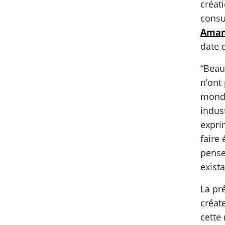
créat
consu
Aman
date 
“Beau
n’ont
monde
indust
expri
faire
pense
exista
La pr
créat
cette