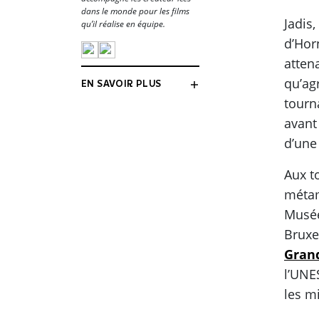
dans le monde pour les films
Jadis
qu’il réalise en équipe.
d’Hor
attena
qu’ag
EN SAVOIR PLUS
tourn
avant
d’une
Aux t
métam
Musée
Bruxe
Gran
l’UNE
les mi