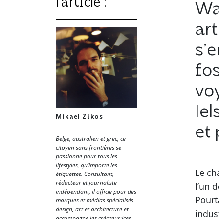
l’article :
Wa
art
s’
fos
voy
Iel
Mikael Zikos
et 
Belge, australien et grec, ce
citoyen sans frontières se
passionne pour tous les
lifestyles, qu’importe les
Le ch
étiquettes. Consultant,
rédacteur et journaliste
l’un 
indépendant, il officie pour des
Pourt
marques et médias spécialisés
design, art et architecture et
indust
accompagne les créateur·ices