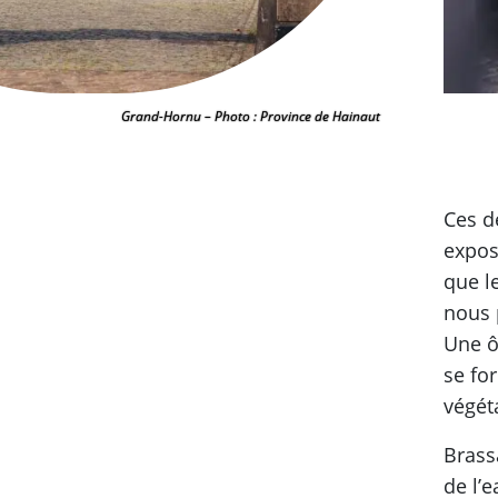
Grand-Hornu – Photo : Province de Hainaut
Ces d
expos
que l
nous 
Une ô
se fo
végét
Brass
de l’e