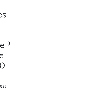
es
y
e ?
e
0.
 est
.