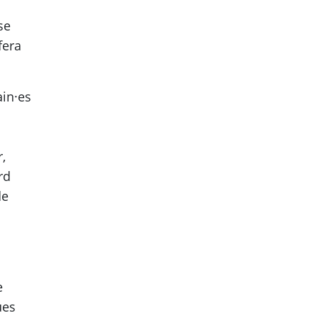
se
fera
ain·es
,
rd
de
e
ues