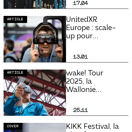
17.04
marche !
UnitedXR
ARTICLE
Europe : scale-
up pour
Stereopsia qui
propulse
13.01
l’écosystème XR
belge sur la
wake! Tour
ARTICLE
scène mondiale
2025, la
Wallonie
créative accélère
en mode
25.11
international
KIKK Festival, la
COVER