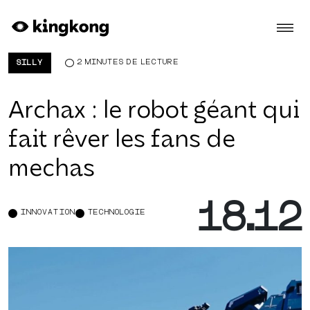
Skip to main content
2 MINUTES DE LECTURE
SILLY
Archax : le robot géant qui
fait rêver les fans de
mechas
18.12
INNOVATION
TECHNOLOGIE