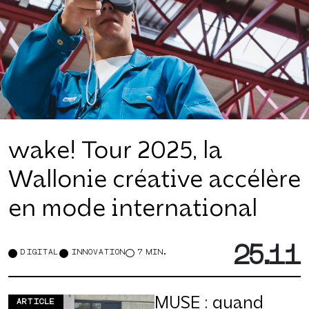
wake! Tour 2025, la
Wallonie créative accélère
en mode international
25.11
DIGITAL
INNOVATION
7 MIN.
MUSE : quand
ARTICLE