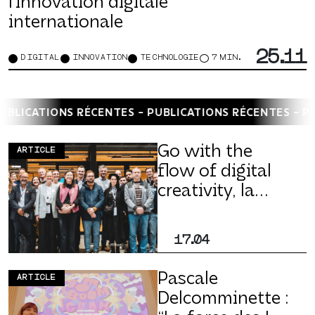
l’innovation digitale
internationale
25.11
DIGITAL
INNOVATION
TECHNOLOGIE
7 MIN.
 -
PUBLICATIONS RÉCENTES -
PUBLICATIONS RÉCENTES 
Go with the
ARTICLE
flow of digital
creativity, la
Grande région
créative est en
17.04
marche !
Pascale
ARTICLE
Delcomminette :