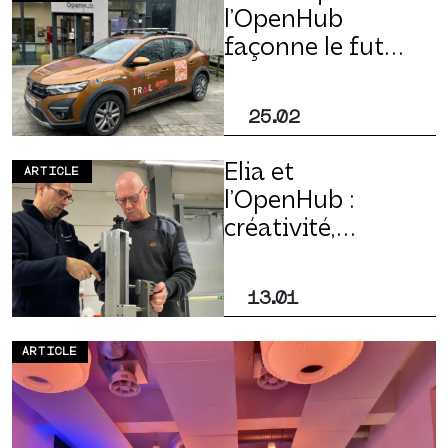
l’OpenHub
façonne le futur
de la voiture
autonome
25.02
Elia et
ARTICLE
l’OpenHub :
créativité,
design thinking
et innovation
13.01
collaborative
ARTICLE