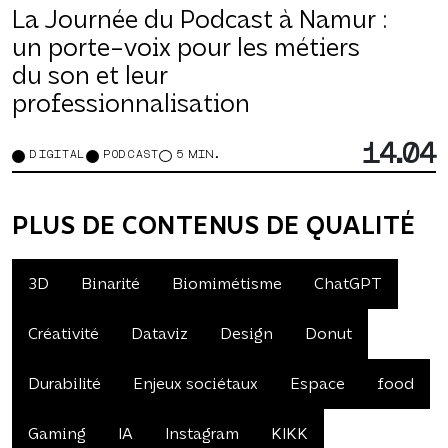
La Journée du Podcast à Namur :
un porte-voix pour les métiers
du son et leur
professionnalisation
14.04
DIGITAL
PODCAST
5 MIN.
PLUS DE CONTENUS DE QUALITÉ
3D
Binarité
Biomimétisme
ChatGPT
Créativité
Dataviz
Design
Donut
Durabilité
Enjeux sociétaux
Espace
food
Gaming
IA
Instagram
KIKK