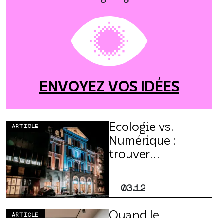
ENVOYEZ VOS IDÉES
Écologie vs.
ARTICLE
Numérique :
trouver
l’équilibre parmi
les injonctions
03.12
paradoxales
Quand le
ARTICLE