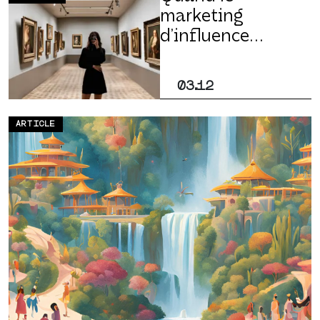
marketing
d’influence
investit la
culture
03.12
ARTICLE