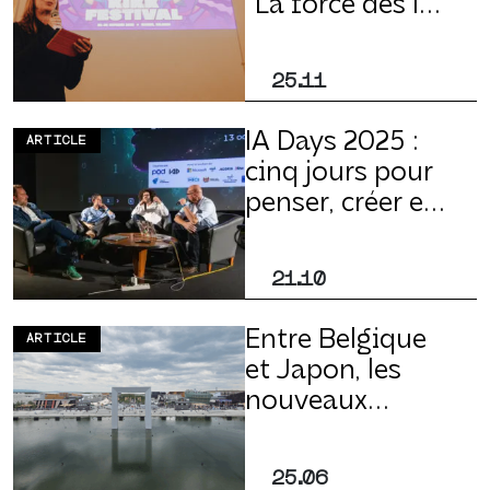
“La force des ICC
wallonnes, leur
agilité et leur
25.11
capacité à
collaborer”
IA Days 2025 :
ARTICLE
cinq jours pour
penser, créer et
questionner
l’intelligence
21.10
artificielle
Entre Belgique
ARTICLE
et Japon, les
nouveaux
territoires du
numérique
25.06