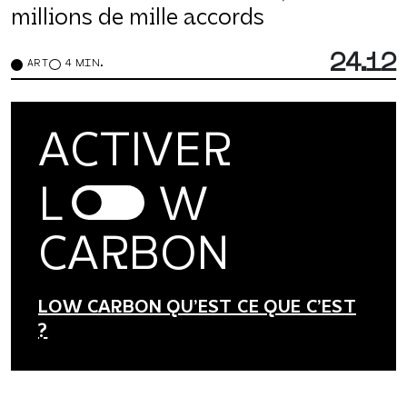
millions de mille accords
24.12
ART
4 MIN.
ACTIVER
L
W
CARBON
LOW CARBON QU’EST CE QUE C’EST
?