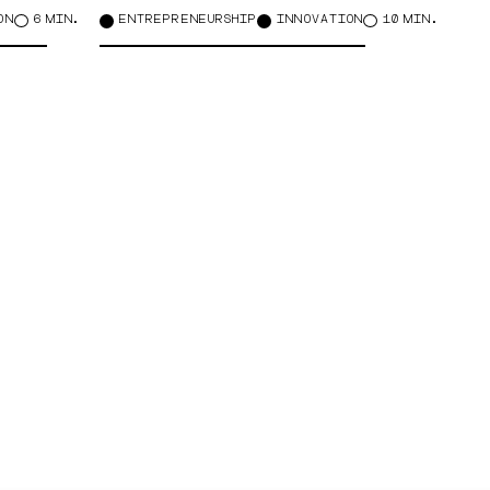
0
ON
6 MIN.
ENTREPRENEURSHIP
INNOVATION
10 MIN.