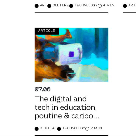
to 
ART
CULTURE
TECHNOLOGY
4 MIN.
ART
ARTICLE
07.06
The digital and
tech in education,
poutine & caribou
version
DIGITAL
TECHNOLOGY
7 MIN.