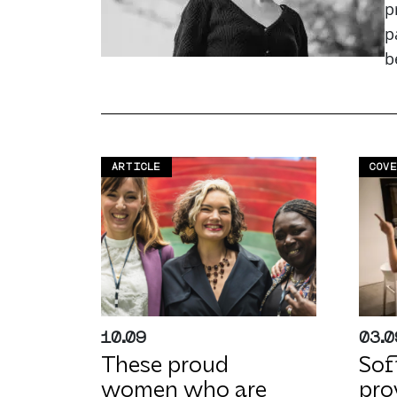
p
p
b
ARTICLE
COV
10.09
03.0
These proud
Soft
women who are
pro