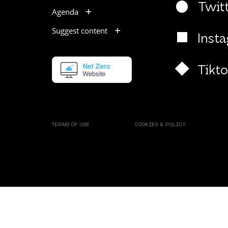
Twit
Agenda
Suggest content
Inst
Tikt
TERMS OF USE
COOKIES & POLICY