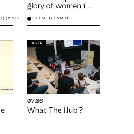
glory of women in
the sciences
GY
5 MIN.
SCIENCES
5 MIN.
COVER
07.06
he
What The Hub ?