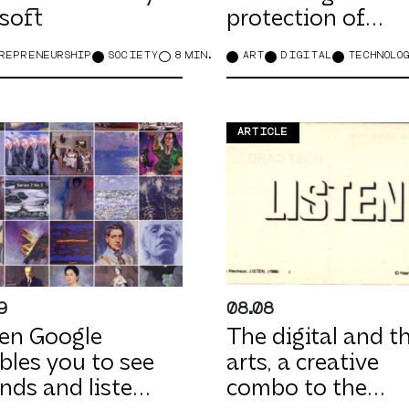
 soft
protection of
artworks by
REPRENEURSHIP
SOCIETY
8 MIN.
ART
DIGITAL
TECHNOLO
means of
technology
ARTICLE
9
08.08
n Google
The digital and t
bles you to see
arts, a creative
nds and listen
combo to the