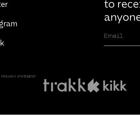
to rece
ter
anyone
agram
ok
PRIVACY STATEMENT
WITH THE SUPPORT OF