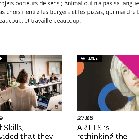
rojets porteurs de sens ; Animal qui n’a pas sa langue 
as choisir entre les burgers et les pizzas, qui march
eaucoup, et travaille beaucoup.
ER
ARTICLE
9
27.08
 Skills,
ARTTS is
vided that they
rethinking the