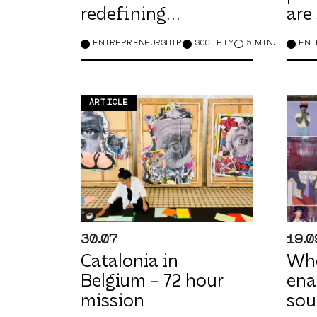
redefining
are
empowerment
ENTREPRENEURSHIP
SOCIETY
5 MIN.
ENT
ARTICLE
30.07
19.0
Catalonia in
Whe
Belgium – 72 hour
ena
mission
sou