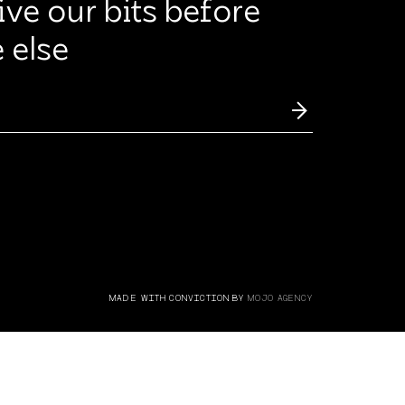
ive our bits before
 else
MADE WITH CONVICTION BY
MOJO AGENCY